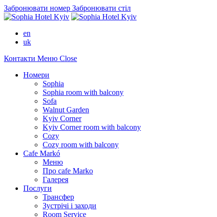
Забронювати номер
Забронювати стіл
en
uk
Контакти
Меню
Close
Номери
Sophia
Sophia room with balcony
Sofa
Walnut Garden
Kyiv Corner
Kyiv Corner room with balcony
Cozy
Cozy room with balcony
Cafe Markó
Меню
Про cafe Marko
Галерея
Послуги
Трансфер
Зустрічі і заходи
Room Service